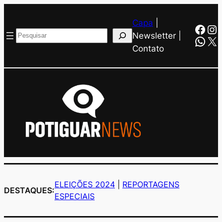
Capa
|
Face
In
Pesquisar
Newsletter |
Wha
X
Contato
ELEIÇÕES 2024
|
REPORTAGENS
DESTAQUES:
ESPECIAIS