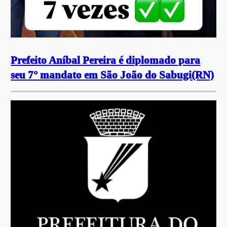
Prefeito Aníbal Pereira é diplomado para
seu 7° mandato em São João do Sabugi(RN)