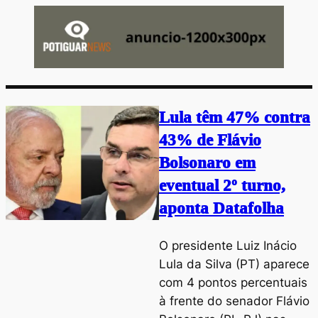
Lula têm 47% contra
43% de Flávio
Bolsonaro em
eventual 2º turno,
aponta Datafolha
O presidente Luiz Inácio
Lula da Silva (PT) aparece
com 4 pontos percentuais
à frente do senador Flávio