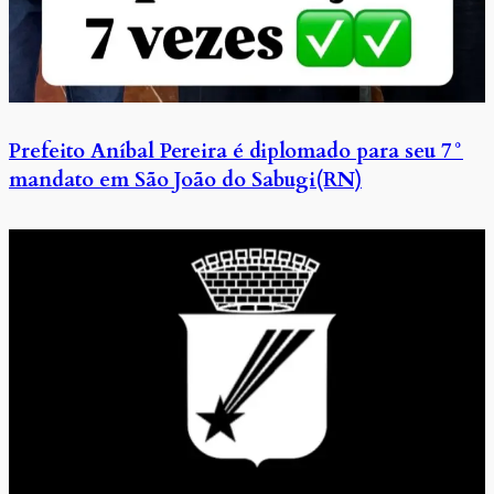
Prefeito Aníbal Pereira é diplomado para seu 7°
mandato em São João do Sabugi(RN)