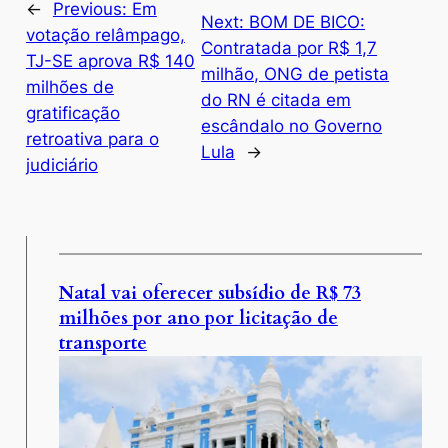
←
Previous:
Em
Next:
BOM DE BICO:
votação relâmpago,
Contratada por R$ 1,7
TJ-SE aprova R$ 140
milhão, ONG de petista
milhões de
do RN é citada em
gratificação
escândalo no Governo
retroativa para o
Lula
→
judiciário
Natal vai oferecer subsídio de R$ 73
milhões por ano por licitação de
transporte