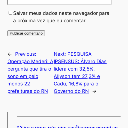
Salvar meus dados neste navegador para
a próxima vez que eu comentar.
←
Previous:
Next:
PESQUISA
Operação Mederi: A
IPSENSUS: Álvaro Dias
pergunta que tira o
lidera com 32,5%,
sono em pelo
Allyson tem 27,3% e
menos 22
Cadu, 16,8% para o
prefeituras do RN
Governo do RN
→
“Não somos nós que realizamos pesquisas