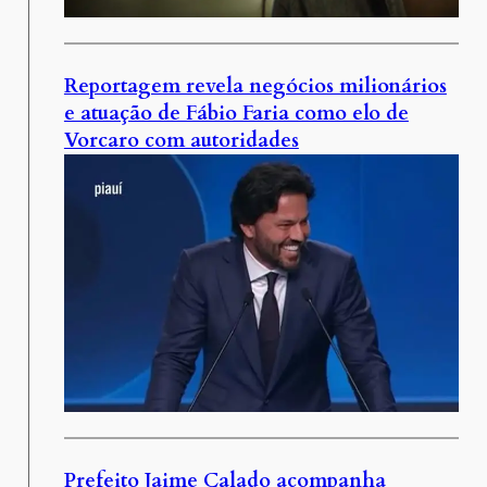
Reportagem revela negócios milionários
e atuação de Fábio Faria como elo de
Vorcaro com autoridades
Prefeito Jaime Calado acompanha