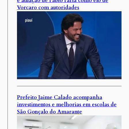
e atuação de Fábio Faria como elo de
Vorcaro com autoridades
Prefeito Jaime Calado acompanha
investimentos e melhorias em escolas de
São Gonçalo do Amarante