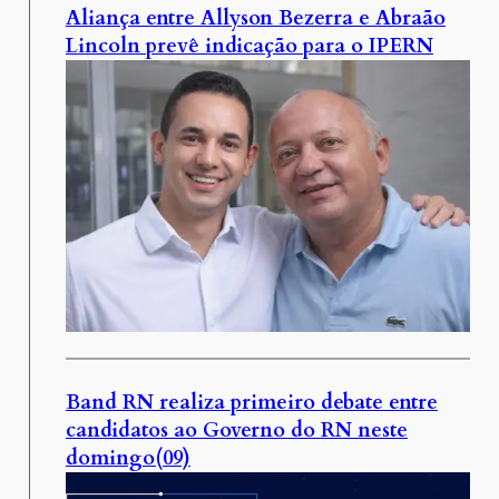
Aliança entre Allyson Bezerra e Abraão
Lincoln prevê indicação para o IPERN
Band RN realiza primeiro debate entre
candidatos ao Governo do RN neste
domingo(09)