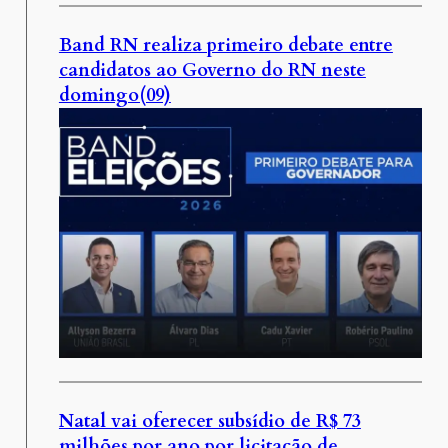
Band RN realiza primeiro debate entre
candidatos ao Governo do RN neste
domingo(09)
Natal vai oferecer subsídio de R$ 73
milhões por ano por licitação de