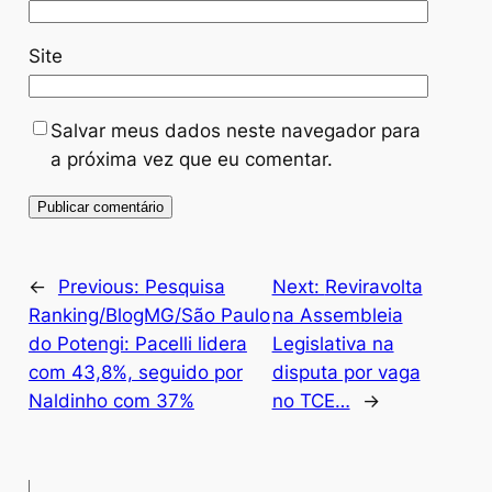
Site
Salvar meus dados neste navegador para
a próxima vez que eu comentar.
←
Previous:
Pesquisa
Next:
Reviravolta
Ranking/BlogMG/São Paulo
na Assembleia
do Potengi: Pacelli lidera
Legislativa na
com 43,8%, seguido por
disputa por vaga
Naldinho com 37%
no TCE…
→