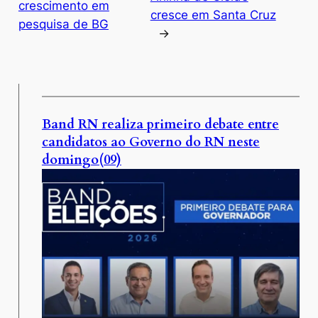
crescimento em
cresce em Santa Cruz
pesquisa de BG
→
Band RN realiza primeiro debate entre
candidatos ao Governo do RN neste
domingo(09)