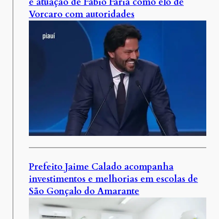
e atuação de Fábio Faria como elo de
Vorcaro com autoridades
Prefeito Jaime Calado acompanha
investimentos e melhorias em escolas de
São Gonçalo do Amarante