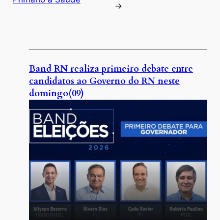
→
Band RN realiza primeiro debate entre
candidatos ao Governo do RN neste
domingo(09)