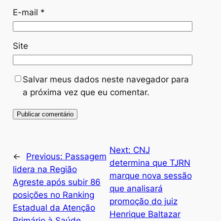
E-mail
*
Site
Salvar meus dados neste navegador para
a próxima vez que eu comentar.
Next:
CNJ
←
Previous:
Passagem
determina que TJRN
lidera na Região
marque nova sessão
Agreste após subir 86
que analisará
posições no Ranking
promoção do juiz
Estadual da Atenção
Henrique Baltazar
Primário à Saúde