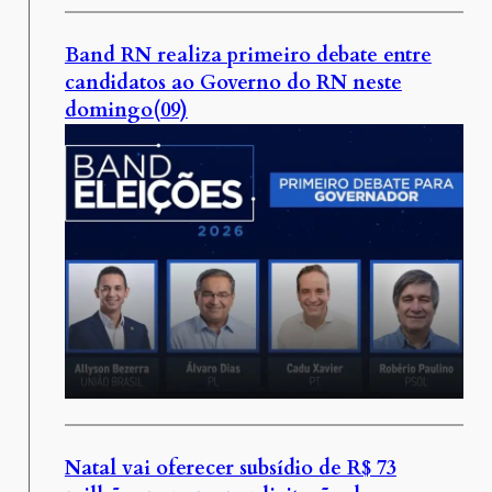
Band RN realiza primeiro debate entre
candidatos ao Governo do RN neste
domingo(09)
Natal vai oferecer subsídio de R$ 73