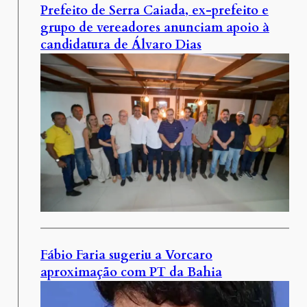
Prefeito de Serra Caiada, ex-prefeito e
grupo de vereadores anunciam apoio à
candidatura de Álvaro Dias
Fábio Faria sugeriu a Vorcaro
aproximação com PT da Bahia