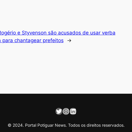
Rogério e Styvenson são acusados de usar verba
a para chantagear prefeitos
→
Twitter
Instagram
LinkedIn
© 2024. Portal Potiguar News. Todos os direitos reservados.