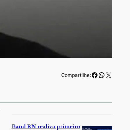
Facebook
WhatsAp
X
Compartilhe:
.
Band RN realiza primeiro