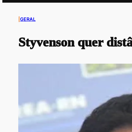
|
GERAL
Styvenson quer dist