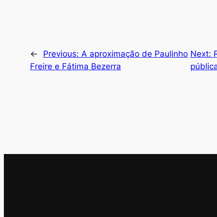
←
Previous:
A aproximação de Paulinho
Next:
Freire e Fátima Bezerra
públic