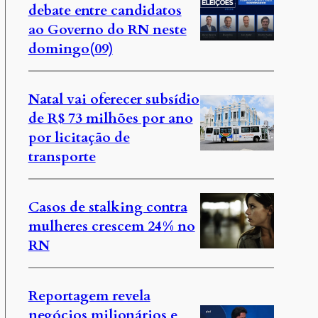
debate entre candidatos
ao Governo do RN neste
domingo(09)
Natal vai oferecer subsídio
de R$ 73 milhões por ano
por licitação de
transporte
Casos de stalking contra
mulheres crescem 24% no
RN
Reportagem revela
negócios milionários e