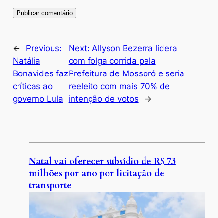
←
Previous:
Next:
Allyson Bezerra lidera
Natália
com folga corrida pela
Bonavides faz
Prefeitura de Mossoró e seria
críticas ao
reeleito com mais 70% de
governo Lula
intenção de votos
→
Natal vai oferecer subsídio de R$ 73
milhões por ano por licitação de
transporte