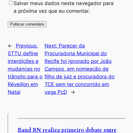
Salvar meus dados neste navegador para
a próxima vez que eu comentar.
←
Previous:
Next:
Parecer da
STTU define
Procuradoria Municipal do
interdições e
Recife foi ignorado por João
mudanças no
Campos, em nomeação de
trânsito para o
filho de juiz e procuradora do
Réveillon em
TCE sem ter concorrido em
Natal
vaga PcD
→
Band RN realiza primeiro debate entre