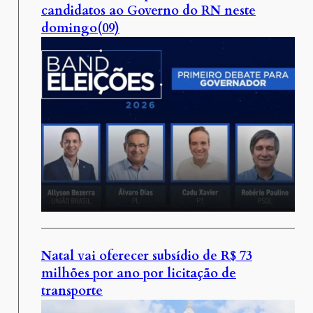
candidatos ao Governo do RN neste
domingo(09)
Natal vai oferecer subsídio de R$ 73
milhões por ano por licitação de
transporte