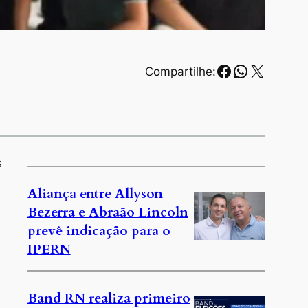
Facebook
WhatsAp
X
Compartilhe:
s
Aliança entre Allyson
Bezerra e Abraão Lincoln
prevê indicação para o
IPERN
Band RN realiza primeiro