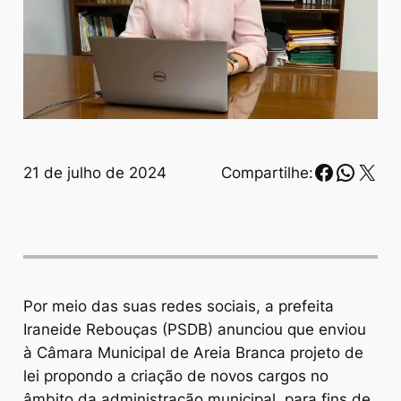
Faceboo
Whats
X
21 de julho de 2024
Compartilhe:
Por meio das suas redes sociais, a prefeita
Iraneide Rebouças (PSDB) anunciou que enviou
à Câmara Municipal de Areia Branca projeto de
lei propondo a criação de novos cargos no
âmbito da administração municipal, para fins de