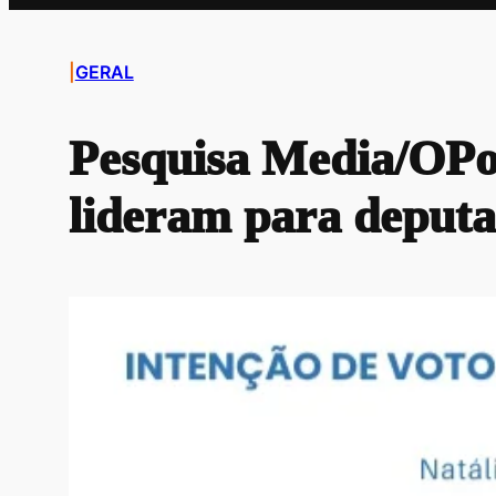
|
GERAL
Pesquisa Media/OPot
lideram para deputad