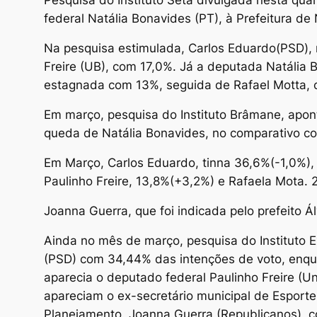
Pesquisa do Instituto Seta divulgada nesta qua
federal Natália Bonavides (PT), à Prefeitura de
Na pesquisa estimulada, Carlos Eduardo(PSD),
Freire (UB), com 17,0%. Já a deputada Natália 
estagnada com 13%, seguida de Rafael Motta,
Em março, pesquisa do Instituto Brâmane, apo
queda de Natália Bonavides, no comparativo com
Em Março, Carlos Eduardo, tinna 36,6%(-1,0%),
Paulinho Freire, 13,8%(+3,2%) e Rafaela Mota. 
Joanna Guerra, que foi indicada pelo prefeito Ál
Ainda no mês de março, pesquisa do Instituto E
(PSD) com 34,44% das intenções de voto, enqua
aparecia o deputado federal Paulinho Freire (Un
apareciam o ex-secretário municipal de Esporte 
Planejamento, Joanna Guerra (Republicanos), 