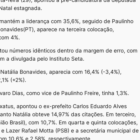
rta-feira (29), apontou a pré-candidatura da deputada
 Natal estagnada.
 mantém a liderança com 35,6%, seguido de Paulinho
Bonavides(PT), aparece na terceira colocação,
 com 4%.
ntou números idênticos dentro da margem de erro, com
 a divulgada pelo Instituto Seta.
 Natália Bonavides, aparecia com 16,4% (-3,4%),
2,1% (+2%).
varo Dias, como vice de Paulinho Freire, tinha 1,3%.
xatus, apontou o ex-prefeito Carlos Eduardo Alves
nto Natália obteve 14,97% das citações. Em terceiro,
ião Brasil), com 10,7%. Em quarta e quinta colocações,
e Lazer Rafael Motta (PSB) e a secretária municipal de
com 10,6% e 2,58%, respectivamente.