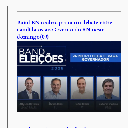
Band RN realiza primeiro debate entre
candidatos ao Governo do RN neste
domingo(09)