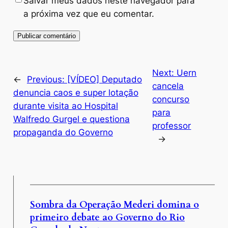
Salvar meus dados neste navegador para
a próxima vez que eu comentar.
Next:
Uern
←
Previous:
[VÍDEO] Deputado
cancela
denuncia caos e super lotação
concurso
durante visita ao Hospital
para
Walfredo Gurgel e questiona
professor
propaganda do Governo
→
Sombra da Operação Mederi domina o
primeiro debate ao Governo do Rio