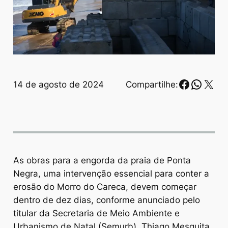
Faceboo
Whats
X
14 de agosto de 2024
Compartilhe:
As obras para a engorda da praia de Ponta
Negra, uma intervenção essencial para conter a
erosão do Morro do Careca, devem começar
dentro de dez dias, conforme anunciado pelo
titular da Secretaria de Meio Ambiente e
Urbanismo de Natal (Semurb), Thiago Mesquita.