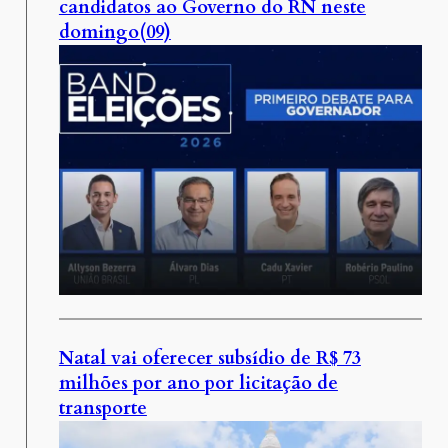
candidatos ao Governo do RN neste
domingo(09)
Natal vai oferecer subsídio de R$ 73
milhões por ano por licitação de
transporte