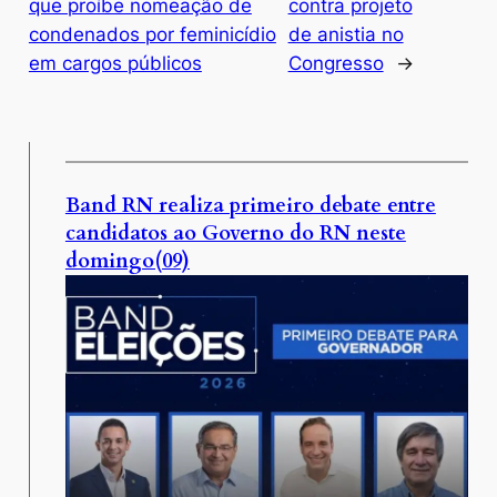
que proíbe nomeação de
contra projeto
condenados por feminicídio
de anistia no
em cargos públicos
Congresso
→
Band RN realiza primeiro debate entre
candidatos ao Governo do RN neste
domingo(09)