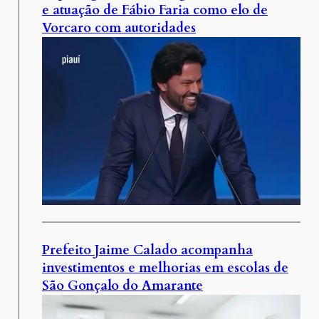
e atuação de Fábio Faria como elo de
Vorcaro com autoridades
Prefeito Jaime Calado acompanha
investimentos e melhorias em escolas de
São Gonçalo do Amarante