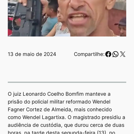
Faceboo
Whats
X
13 de maio de 2024
Compartilhe:
O juiz Leonardo Coelho Bomfim manteve a
prisão do policial militar reformado Wendel
Fagner Cortez de Almeida, mais conhecido
como Wendel Lagartixa. O magistrado presidiu a
audiência de custódia, que durou cerca de duas
horas, na tarde desta segunda-feira (13), no