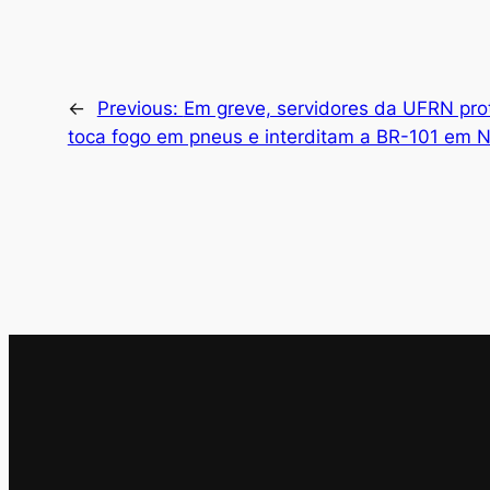
←
Previous:
Em greve, servidores da UFRN pro
toca fogo em pneus e interditam a BR-101 em N