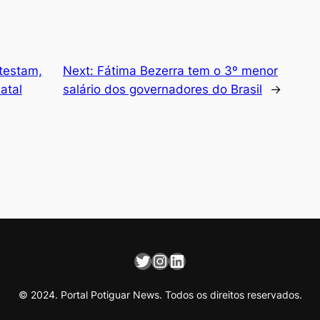
testam,
Next:
Fátima Bezerra tem o 3º menor
atal
salário dos governadores do Brasil
→
Twitter
Instagram
LinkedIn
© 2024. Portal Potiguar News. Todos os direitos reservados.