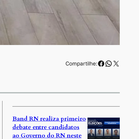
Facebook
WhatsAp
X
Compartilhe:
Band RN realiza primeiro
debate entre candidatos
ao Governo do RN neste