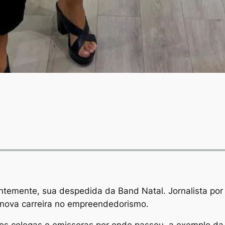
temente, sua despedida da Band Natal. Jornalista por
a nova carreira no empreendedorismo.
os colegas e emissoras por onde passou, a exemplo da