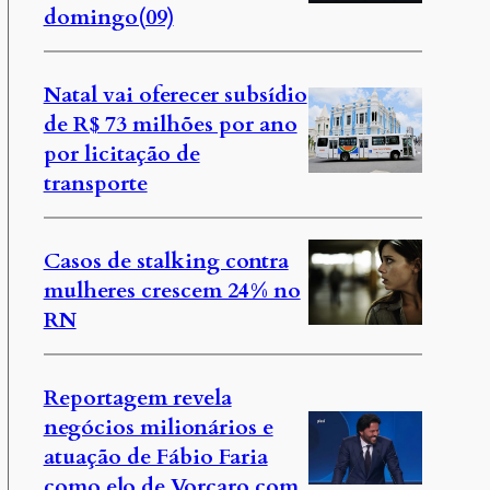
domingo(09)
Natal vai oferecer subsídio
de R$ 73 milhões por ano
por licitação de
transporte
Casos de stalking contra
mulheres crescem 24% no
RN
Reportagem revela
negócios milionários e
atuação de Fábio Faria
como elo de Vorcaro com