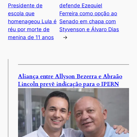
Presidente de
defende Ezequiel
escola que
Ferreira como opção ao
homenageou Lula é
Senado em chapa com
réu por morte de
Styvenson e Álvaro Dias
menina de 11 anos
→
Aliança entre Allyson Bezerra e Abraão
Lincoln prevê indicação para o IPERN