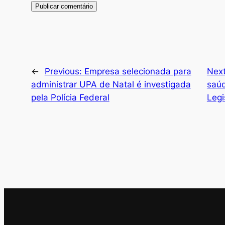
←
Previous:
Empresa selecionada para
Nex
administrar UPA de Natal é investigada
saúd
pela Polícia Federal
Legi