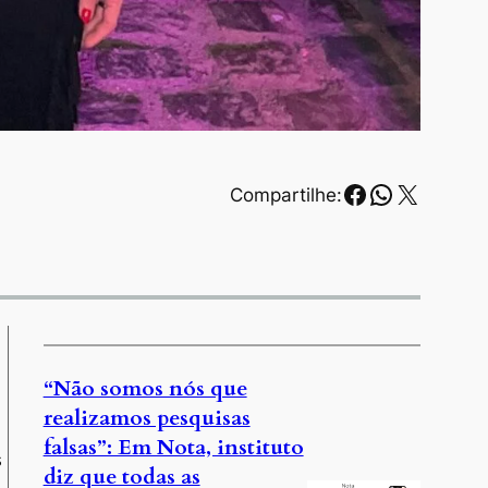
Facebook
WhatsAp
X
Compartilhe:
“Não somos nós que
realizamos pesquisas
falsas”: Em Nota, instituto
s
diz que todas as