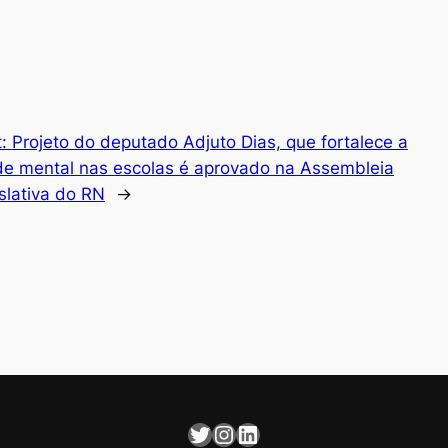
t:
Projeto do deputado Adjuto Dias, que fortalece a
e mental nas escolas é aprovado na Assembleia
slativa do RN
→
Twitter
Instagram
LinkedIn