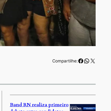
Facebook
WhatsAp
X
Compartilhe:
Band RN realiza primeiro