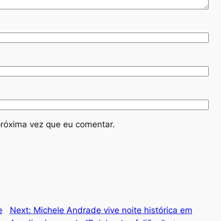
róxima vez que eu comentar.
e
Next:
Michele Andrade vive noite histórica em