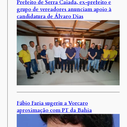
Prefeito de Serra Caiada, ex-prefeito e
grupo de vereadores anunciam apoio à
candidatura de Álvaro Dias
Fábio Faria sugeriu a Vorcaro
aproximação com PT da Bahia