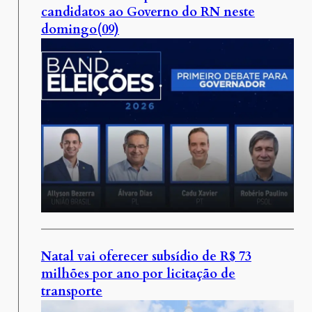
candidatos ao Governo do RN neste
domingo(09)
Natal vai oferecer subsídio de R$ 73
milhões por ano por licitação de
transporte