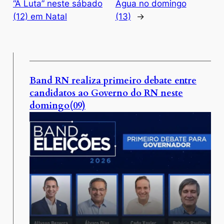
“A Luta” neste sábado
Água no domingo
(12) em Natal
(13)
→
Band RN realiza primeiro debate entre
candidatos ao Governo do RN neste
domingo(09)