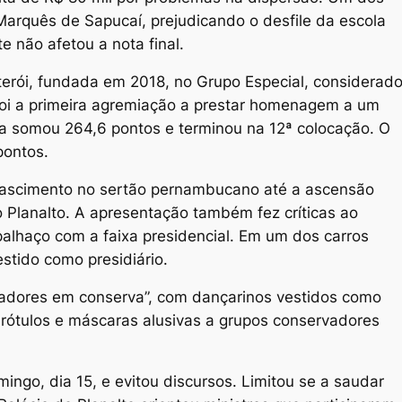
Marquês de Sapucaí, prejudicando o desfile da escola
e não afetou a nota final.
iterói, fundada em 2018, no Grupo Especial, considerad
foi a primeira agremiação a prestar homenagem a um
la somou 264,6 pontos e terminou na 12ª colocação. O
pontos.
o nascimento no sertão pernambucano até a ascensão
o Planalto. A apresentação também fez críticas ao
alhaço com a faixa presidencial. Em um dos carros
stido como presidiário.
adores em conserva”, com dançarinos vestidos como
s rótulos e máscaras alusivas a grupos conservadores
ingo, dia 15, e evitou discursos. Limitou se a saudar