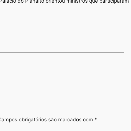
alácio do Planalto orientou ministros que participaram
Campos obrigatórios são marcados com
*