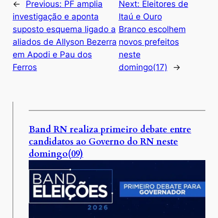
←
Previous:
PF amplia
Next:
Eleitores de
investigação e aponta
Itaú e Ouro
suposto esquema ligado a
Branco escolhem
aliados de Allyson Bezerra
novos prefeitos
em Apodi e Pau dos
neste
Ferros
domingo(17)
→
Band RN realiza primeiro debate entre
candidatos ao Governo do RN neste
domingo(09)