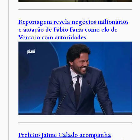
Reportagem revela negócios milionários
e atuação de Fábio Faria como elo de
Vorcaro com autoridades
Prefeito Jaime Calado acompanha