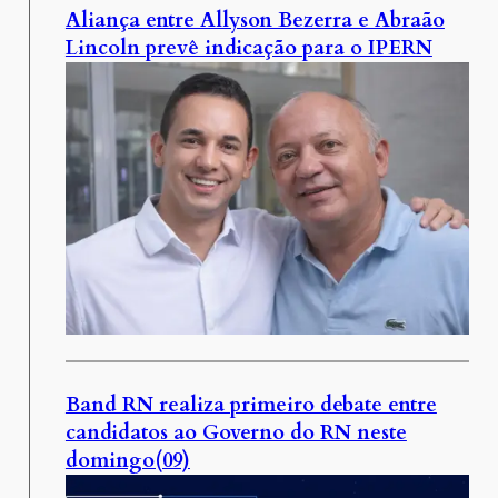
Aliança entre Allyson Bezerra e Abraão
Lincoln prevê indicação para o IPERN
Band RN realiza primeiro debate entre
candidatos ao Governo do RN neste
domingo(09)