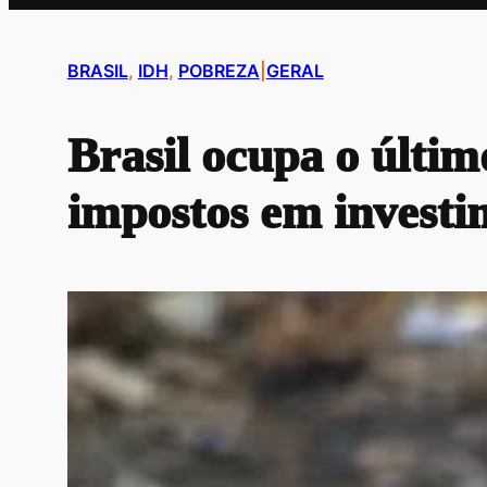
BRASIL
, 
IDH
, 
POBREZA
|
GERAL
Brasil ocupa o últim
impostos em investi