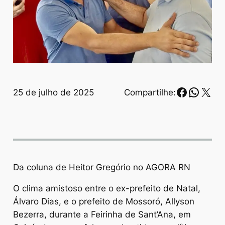
Faceboo
Whats
X
25 de julho de 2025
Compartilhe:
Da coluna de Heitor Gregório no AGORA RN
O clima amistoso entre o ex-prefeito de Natal,
Álvaro Dias, e o prefeito de Mossoró, Allyson
Bezerra, durante a Feirinha de Sant’Ana, em