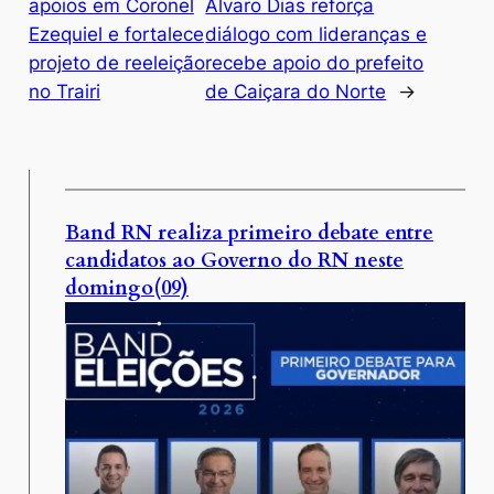
apoios em Coronel
Álvaro Dias reforça
Ezequiel e fortalece
diálogo com lideranças e
projeto de reeleição
recebe apoio do prefeito
no Trairi
de Caiçara do Norte
→
Band RN realiza primeiro debate entre
candidatos ao Governo do RN neste
domingo(09)