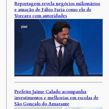
Reportagem revela negócios milionários
e atuação de Fábio Faria como elo de
Vorcaro com autoridades
Prefeito Jaime Calado acompanha
investimentos e melhorias em escolas de
São Gonçalo do Amarante