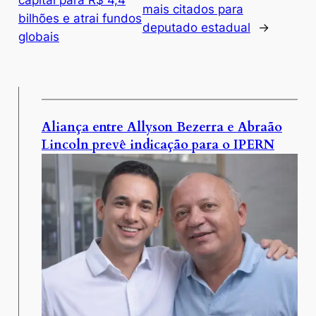
mais citados para
bilhões e atrai fundos
deputado estadual
→
globais
Aliança entre Allyson Bezerra e Abraão
Lincoln prevê indicação para o IPERN