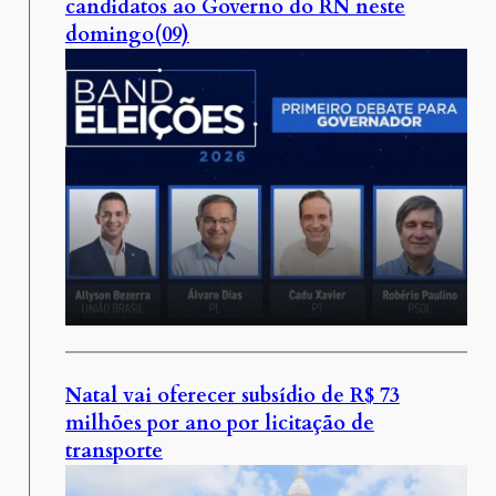
candidatos ao Governo do RN neste
domingo(09)
Natal vai oferecer subsídio de R$ 73
milhões por ano por licitação de
transporte