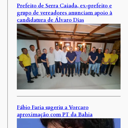
Prefeito de Serra Caiada, ex-prefeito e
grupo de vereadores anunciam apoio à
candidatura de Álvaro Dias
Fábio Faria sugeriu a Vorcaro
aproximação com PT da Bahia