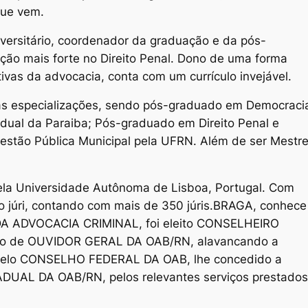
que vem.
ersitário, coordenador da graduação e da pós-
o mais forte no Direito Penal. Dono de uma forma
tivas da advocacia, conta com um currículo invejável.
as especializações, sendo pós-graduado em Democraci
adual da Paraiba; Pós-graduado em Direito Penal e
stão Pública Municipal pela UFRN. Além de ser Mestr
ela Universidade Autônoma de Lisboa, Portugal. Com
l do júri, contando com mais de 350 júris.BRAGA, conhece
DA ADVOCACIA CRIMINAL, foi eleito CONSELHEIRO
rgo de OUVIDOR GERAL DA OAB/RN, alavancando a
o pelo CONSELHO FEDERAL DA OAB, lhe concedido a
UAL DA OAB/RN, pelos relevantes serviços prestados