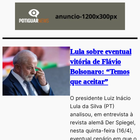
Lula sobre eventual
vitória de Flávio
Bolsonaro: “Temos
que aceitar”
O presidente Luiz Inácio
Lula da Silva (PT)
analisou, em entrevista à
revista alemã Der Spiegel,
nesta quinta-feira (16/4),
eventual cenário em que o