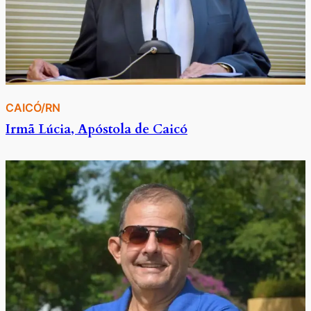
CAICÓ/RN
Irmã Lúcia, Apóstola de Caicó