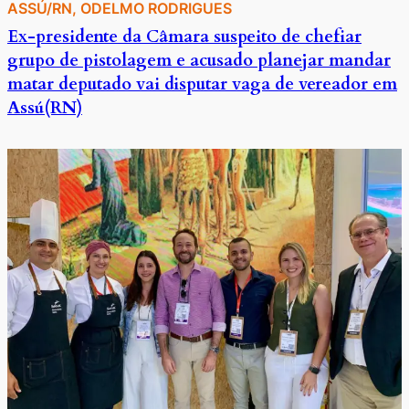
ASSÚ/RN
, 
ODELMO RODRIGUES
Ex-presidente da Câmara suspeito de chefiar
grupo de pistolagem e acusado planejar mandar
matar deputado vai disputar vaga de vereador em
Assú(RN)