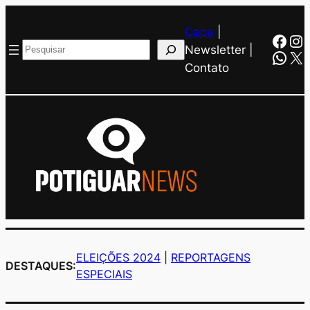
Capa
|
Face
In
Pesquisar
Newsletter |
Wha
X
Contato
ELEIÇÕES 2024
|
REPORTAGENS
DESTAQUES:
ESPECIAIS