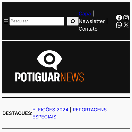
Capa
|
Face
In
Pesquisar
Newsletter |
Wha
X
Contato
ELEIÇÕES 2024
|
REPORTAGENS
DESTAQUES:
ESPECIAIS