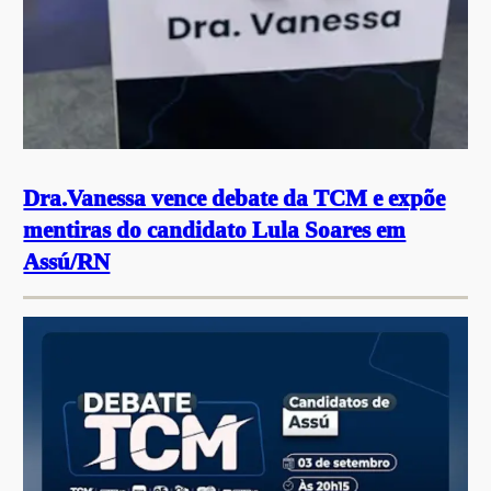
Dra.Vanessa vence debate da TCM e expõe
mentiras do candidato Lula Soares em
Assú/RN