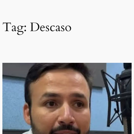
Pular
para
o
Tag:
Descaso
conteúdo