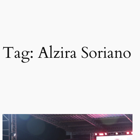
Pular
para
o
conteúdo
Tag:
Alzira Soriano